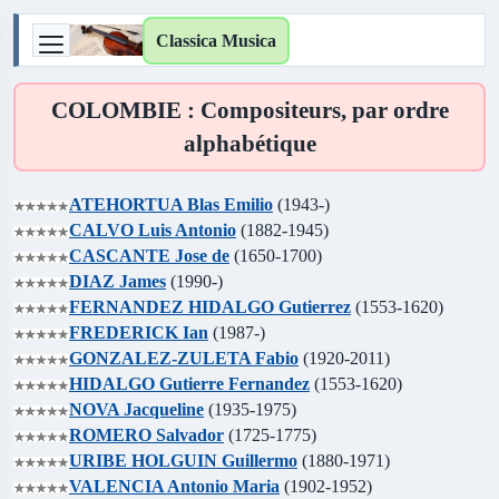
Classica Musica
COLOMBIE : Compositeurs, par ordre
alphabétique
ATEHORTUA Blas Emilio
(1943-)
CALVO Luis Antonio
(1882-1945)
CASCANTE Jose de
(1650-1700)
DIAZ James
(1990-)
FERNANDEZ HIDALGO Gutierrez
(1553-1620)
FREDERICK Ian
(1987-)
GONZALEZ-ZULETA Fabio
(1920-2011)
HIDALGO Gutierre Fernandez
(1553-1620)
NOVA Jacqueline
(1935-1975)
ROMERO Salvador
(1725-1775)
URIBE HOLGUIN Guillermo
(1880-1971)
VALENCIA Antonio Maria
(1902-1952)