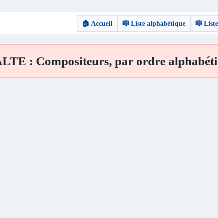
🏠 Accueil
🎼 Liste alphabétique
🎼 List
TE : Compositeurs, par ordre alphabét