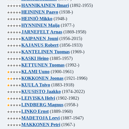
HANNIKAINEN Ilmari
(1892-1955)
HEININEN Paavo
(1938-)
HEINIÖ Mikko
(1948-)
HYNNINEN Maija
(1977-)
JARNEFELT Arnas
(1869-1958)
KAIPANEN Jouni
(1956-2015)
KAJANUS Robert
(1856-1933)
KANTELINEN Tuomas
(1969-)
KASKI Heino
(1885-1957)
KETTUNEN Tuomas
(1992-)
KLAMI Uuno
(1900-1961)
KOKKONEN Joonas
(1921-1996)
KUULA Toivo
(1883-1918)
KUUSISTO Jaakko
(1974-2022)
LEIVISKA Helvi
(1902-1982)
LINDBERG Magnus
(1958-)
LINKO Ernst
(1889-1960)
MADETOJA Leevi
(1887-1947)
MAKKONEN Petri
(1967-)