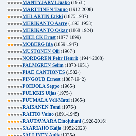
MANTYJARVI Jaako
(1963-)
MARTTINEN Tauno
(1912-2008)
MELARTIN Erkki
(1875-1937)
MERIKANTO Aarre
(1893-1958)
MERIKANTO Oskar
(1868-1924)
MIELCK Ernst
(1877-1899)
MOBERG Ida
(1859-1947)
MUSTONEN Olli
(1967-)
NORDGREN Pehr Henrik
(1944-2008)
PALMGREN Selim
(1878-1951)
PIAE CANTIONES
(1582-)
PINGOUD Ernest
(1887-1942)
POHJOLA Seppo
(1965-)
PULKKIS Uljas
(1975-)
PUUMALA Veli-Matti
(1965-)
RAISANEN Tomi
(1976-)
RAITIO Vaino
(1891-1945)
RAUTAVAARA Einojuhani
(1928-2016)
SAARIAHO Kaija
(1952-2023)
SALLINEN Aulis
(1935-)