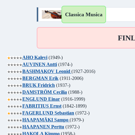
Classica Musica
FINL
AHO Kalevi
(1949-)
AUVINEN Antti
(1974-)
BASHMAKOV Leonid
(1927-2016)
BERGMAN Erik
(1911-2006)
BRUK Fridrich
(1937-)
DAMSTRÖM Cecilia
(1988-)
ENGLUND Einar
(1916-1999)
FABRITIUS Ernst
(1842-1899)
FAGERLUND Sebastian
(1972-)
HAAPAMÄKI Sampo
(1979-)
HAAPANEN Perttu
(1972-)
HAKOLA Kimmo
(1958-)